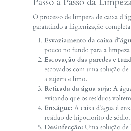
Passo a Passo da Limpez
O processo de limpeza de caixa d’águ
garantindo a higienização completa d
Esvaziamento da caixa d’águ
pouco no fundo para a limpeza i
Escovação das paredes e fun
escovados com uma solução de á
a sujeira e limo.
Retirada da água suja:
A água
evitando que os resíduos volte
Enxágue:
A caixa d’água é enx
resíduo de hipoclorito de sódio.
Desinfecção:
Uma solução de h