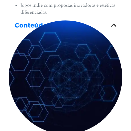
Jogos indie com propostas inovadoras e estéticas
diferenciadas.
Conteúdo