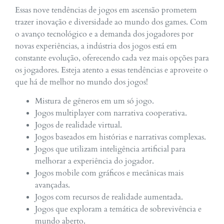
Essas nove tendências de jogos em ascensão prometem
trazer inovação e diversidade ao mundo dos games. Com
o avanço tecnológico e a demanda dos jogadores por
novas experiências, a indústria dos jogos está em
constante evolução, oferecendo cada vez mais opções para
os jogadores. Esteja atento a essas tendências e aproveite o
que há de melhor no mundo dos jogos!
Mistura de gêneros em um só jogo.
Jogos multiplayer com narrativa cooperativa.
Jogos de realidade virtual.
Jogos baseados em histórias e narrativas complexas.
Jogos que utilizam inteligência artificial para
melhorar a experiência do jogador.
Jogos mobile com gráficos e mecânicas mais
avançadas.
Jogos com recursos de realidade aumentada.
Jogos que exploram a temática de sobrevivência e
mundo aberto.