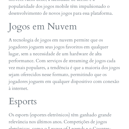
popularidade dos jogos mobile têm impulsionado o
desenvolvimento de novos jogos para essa plataforma.
Jogos em Nuvem
A tecnologia de jogos em nuvem permite que os
jogadores joguem seus jogos favoritos em qualquer
lugar, sem a necessidade de um hardware de alta
performance. Com serviços de streaming de jogos cada
vez mais populares, a tendência é que a maioria dos jogos
sejam oferecidos nesse formato, permitindo que os
jogadores joguem em qualquer dispositivo com conexão
à internet.
Esports
Os esports (esportes eletrônicos) têm ganhado grande
relevância nos últimos anos. Competições de jogos
eletrônicos, como o League of Legends e o Counter-