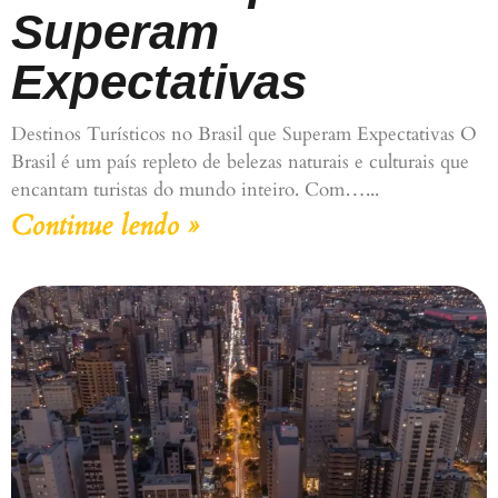
Superam
Expectativas
Destinos Turísticos no Brasil que Superam Expectativas O
Brasil é um país repleto de belezas naturais e culturais que
encantam turistas do mundo inteiro. Com…
Continue lendo »