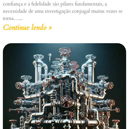
confiança e a fidelidade são pilares fundamentais, a
necessidade de uma investigação conjugal muitas vezes se
torna…
Continue lendo »