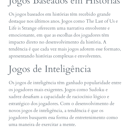
Jogos Baseados em Histórias
Os jogos baseados em histórias têm recebido grande
destaque nos últimos anos. Jogos como The Last of Us e
Life is Strange oferecem uma narrativa envolvente e
emocionante, em que as escolhas dos jogadores têm
impacto direto no desenvolvimento da história. A
tendência é que cada vez mais jogos adotem esse formato,
apresentando histórias complexas e envolventes.
Jogos de Inteligência
Os jogos de inteligência têm ganhado popularidade entre
os jogadores mais exigentes. Jogos como Sudoku e
xadrez desafiam a capacidade de raciocínio lógico e
estratégico dos jogadores. Com o desenvolvimento de
novos jogos de inteligência, a tendência é que os
jogadores busquem essa forma de entretenimento como
uma maneira de exercitar a mente.