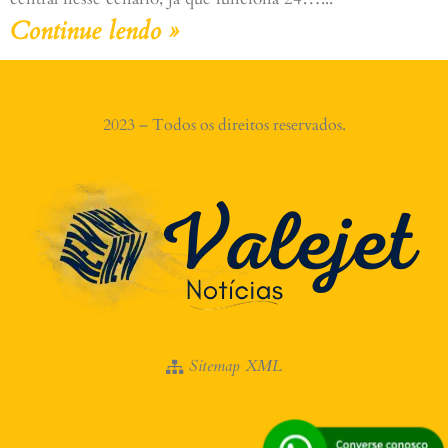
Continue lendo »
2023 – Todos os direitos reservados.
Sitemap XML