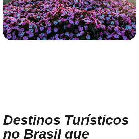
Destinos Turísticos
no Brasil que