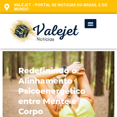
VALEJET - PORTAL DE NOTICIAS DO BRASIL E DO
MUNDO
Redefinindo o
Alinhamento
Psicoenergético
entre Mente e
Corpo