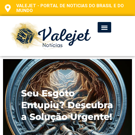
VALEJET - PORTAL DE NOTICIAS DO BRASIL E DO
MUNDO
Seu Esgoto
Entupiu? Descubra
a Solução Urgente!