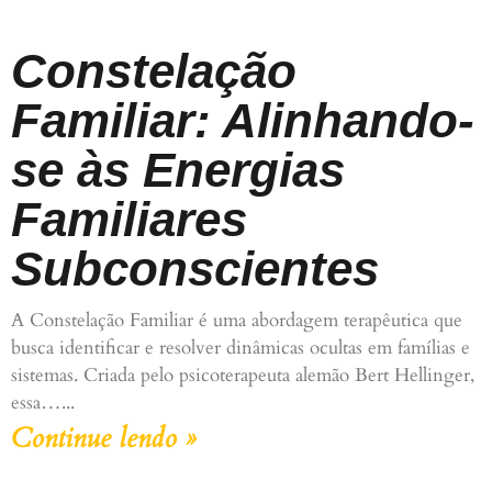
Constelação
Familiar: Alinhando-
se às Energias
Familiares
Subconscientes
A Constelação Familiar é uma abordagem terapêutica que
busca identificar e resolver dinâmicas ocultas em famílias e
sistemas. Criada pelo psicoterapeuta alemão Bert Hellinger,
essa…
Continue lendo »