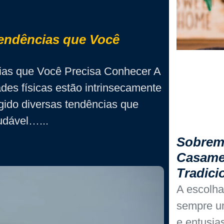
Tendências que Você
cias que Você Precisa Conhecer A
ades físicas estão intrinsecamente
rgido diversas tendências que
audável…
Sobrem
Casame
Tradici
A escolh
sempre u
e entusia