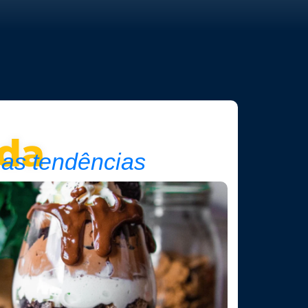
da
 as tendências