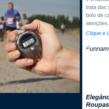
trata das
bolo de c
atenções.
Clique e 
Elegânc
Roupas