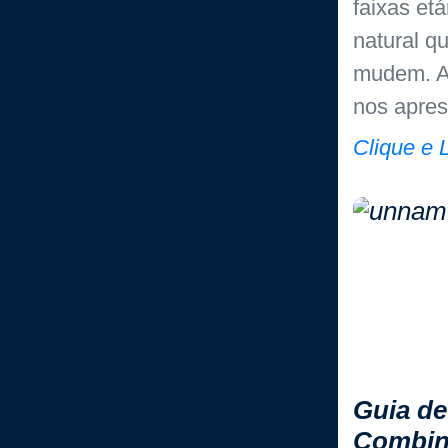
faixas et
natural q
mudem. A
nos apre
Clique e 
Guia de
Combin