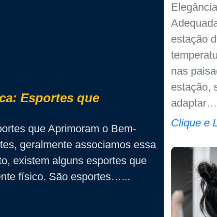
Elegânci
Adequada
estação d
temperat
nas pais
estação, 
ica: Esportes que
adaptar…
Clique e 
sportes que Aprimoram o Bem-
es, geralmente associamos essa
nto, existem alguns esportes que
te físico. São esportes…